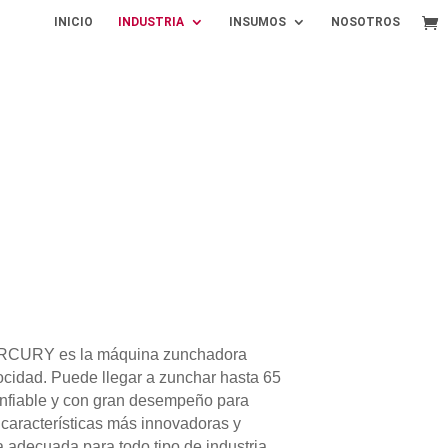
INICIO
INDUSTRIA
INSUMOS
NOSOTROS
RCURY es la máquina zunchadora
ocidad. Puede llegar a zunchar hasta 65
onfiable y con gran desempeño para
s características más innovadoras y
adecuada para todo tipo de industria,