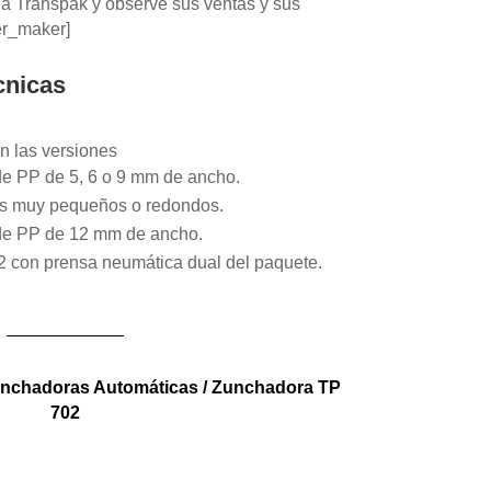
a Transpak y observe sus ventas y sus
er_maker]
cnicas
n las versiones
e PP de 5, 6 o 9 mm de ancho.
s muy pequeños o redondos.
de PP de 12 mm de ancho.
 con prensa neumática dual del paquete.
nchadoras Automáticas
/ Zunchadora TP
702