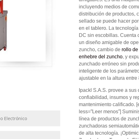
incluyendo medios de comun
distribución de productos, c
sellado se puede hacer por
en el tablero. La tecnologí
DC sin escobillas. Cuenta 
un diseño amigable de oper
zuncho, cambio de
rollo d
enhebre del
zuncho
, y exp
zunchado erróneo sin produ
inteligente de los parámetr
ajustable en la altura entr
Ipackl S.A.S. provee a sus 
confiabilidad, insumos y re
mantenimiento calificado.
less=”Leer menos”] Suminis
línea de productos de zunc
zunchadoras semiautomátic
de alta tecnología. ¡Optimi