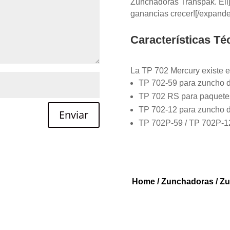
Zunchadoras Transpak. Elij
ganancias crecer![/expand
Características Té
La TP 702 Mercury existe e
TP 702-59 para zuncho d
TP 702 RS para paquete
TP 702-12 para zuncho 
Enviar
TP 702P-59 / TP 702P-12
Home
/
Zunchadoras
/
Zu