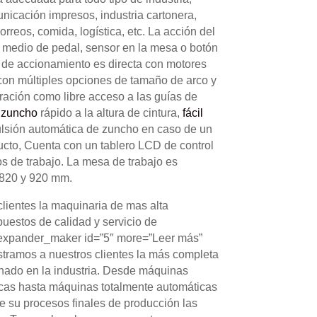
icación impresos, industria cartonera,
orreos, comida, logística, etc. La acción del
 medio de pedal, sensor en la mesa o botón
a de accionamiento es directa con motores
con múltiples opciones de tamaño de arco y
ación como libre acceso a las guías de
e zuncho
rápido a la altura de cintura,
fácil
ulsión automática de zuncho en caso de un
cto, Cuenta con un tablero LCD de control
os de trabajo. La mesa de trabajo es
e 820 y 920 mm.
clientes la maquinaria de mas alta
puestos de calidad y servicio de
 [expander_maker id=”5″ more=”Leer más”
tramos a nuestros clientes la más completa
hado en la industria. Desde máquinas
as hasta máquinas totalmente automáticas
ce su procesos finales de producción las